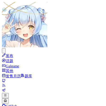
发布
话题
Galgame
其他
发售月历
题库