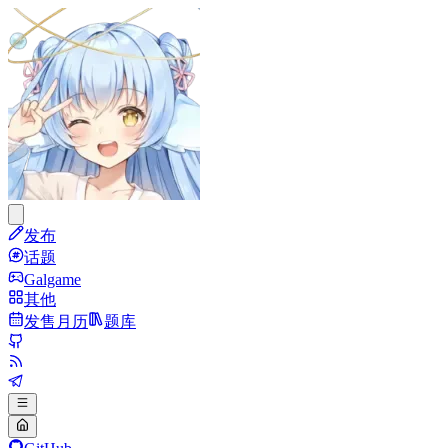
发布
话题
Galgame
其他
发售月历
题库