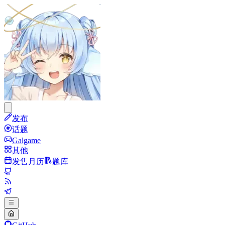
发布
话题
Galgame
其他
发售月历
题库