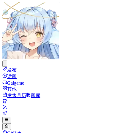
发布
话题
Galgame
其他
发售月历
题库