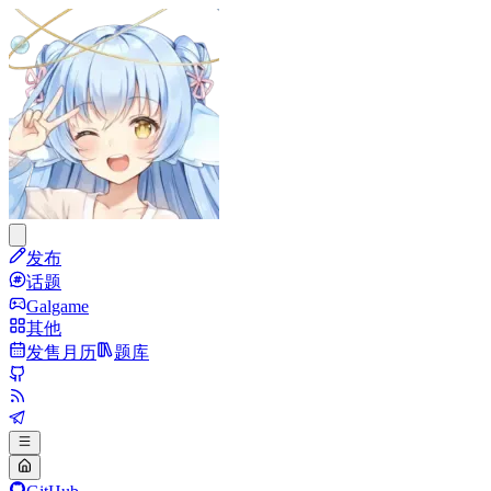
发布
话题
Galgame
其他
发售月历
题库