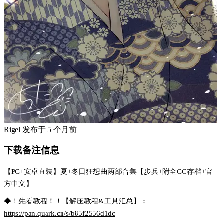
Rigel
发布于
5 个月前
下载备注信息
【PC+安卓直装】夏+冬日狂想曲两部合集【步兵+附全CG存档+官
方中文】
◆！先看教程！！【解压教程&工具汇总】：
https://pan.quark.cn/s/b85f2556d1dc