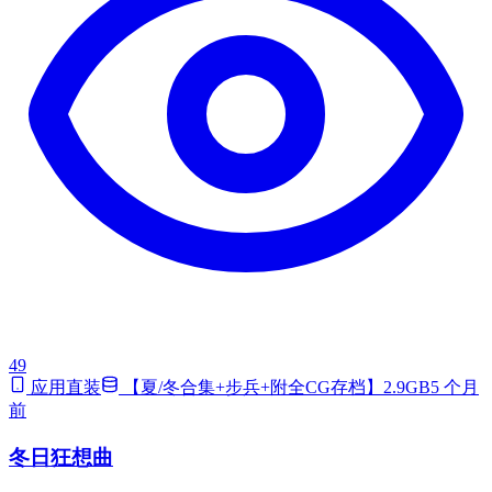
49
应用直装
【夏/冬合集+步兵+附全CG存档】2.9GB
5 个月
前
冬日狂想曲