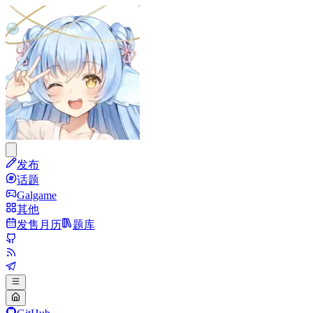
发布
话题
Galgame
其他
发售月历
题库