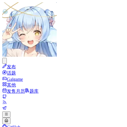
发布
话题
Galgame
其他
发售月历
题库