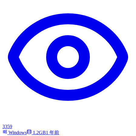
3359
Windows
1.2GB
1 年前