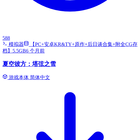
588
模拟器
【PC+安卓KR&TY+原作+后日谈合集+附全CG存
档】5.5GB
6 个月前
夏空彼方：塔弦之雪
游戏本体
简体中文