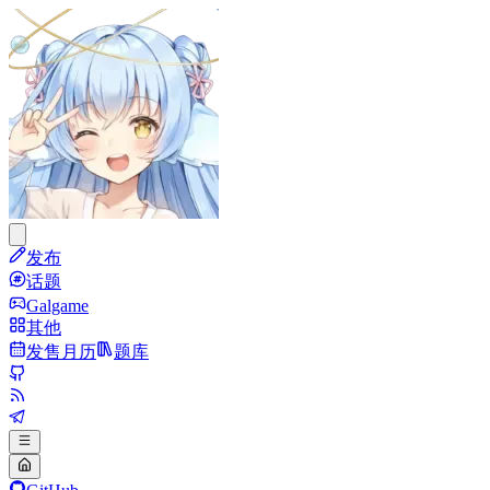
发布
话题
Galgame
其他
发售月历
题库