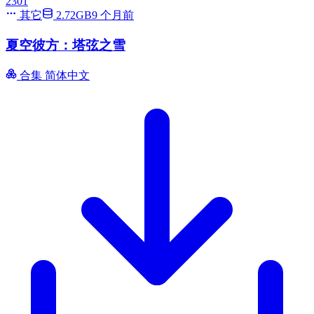
2301
其它
2.72GB
9 个月前
夏空彼方：塔弦之雪
合集
简体中文