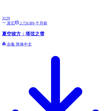
3129
其它
2.72GB
9 个月前
夏空彼方：塔弦之雪
合集
简体中文