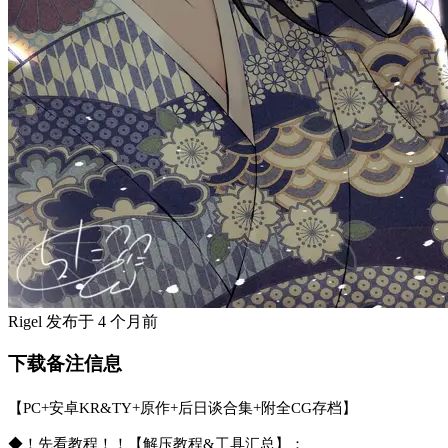
Rigel
发布于
4 个月前
下载备注信息
【PC+安卓KR&TY+原作+后日谈合集+附全CG存档】
◆！先看教程！！【解压教程&工具汇总】：