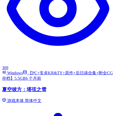
309
Windows
【PC+安卓KR&TY+原作+后日谈合集+附全CG
存档】5.5GB
6 个月前
夏空彼方：塔弦之雪
游戏本体
简体中文