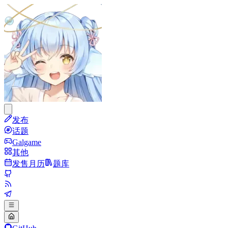
发布
话题
Galgame
其他
发售月历
题库