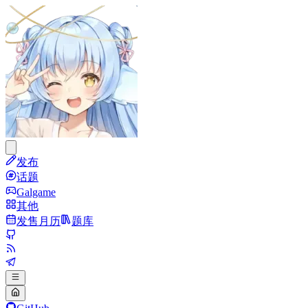
发布
话题
Galgame
其他
发售月历
题库