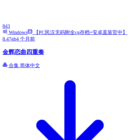
843
Windows
【PC民汉无码附全cg存档+安卓直装官中】
8.47gb
4 个月前
金辉恋曲四重奏
合集
简体中文