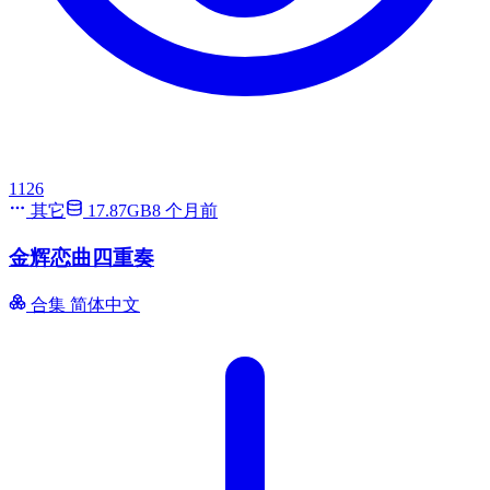
1126
其它
17.87GB
8 个月前
金辉恋曲四重奏
合集
简体中文