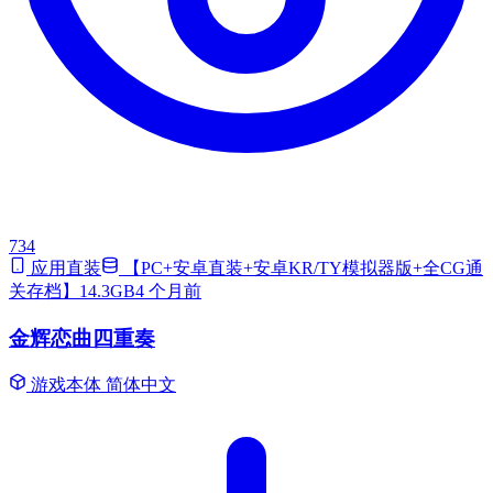
734
应用直装
【PC+安卓直装+安卓KR/TY模拟器版+全CG通
关存档】14.3GB
4 个月前
金辉恋曲四重奏
游戏本体
简体中文