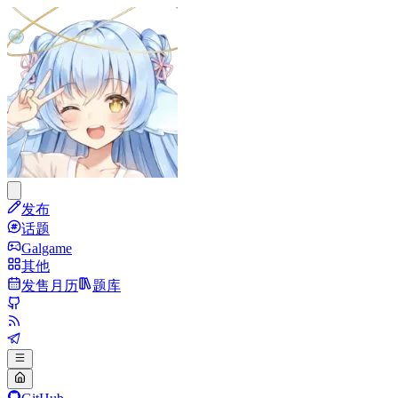
发布
话题
Galgame
其他
发售月历
题库