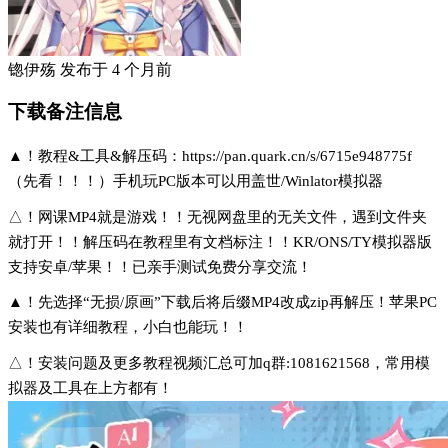
锪伊殇
发布于
4 个月前
下载备注信息
▲！教程&工具&解压码：https://pan.quark.cn/s/6715e948775f
（先看！！！）手机玩PC版本可以用盖世/Winlator模拟器
△！网课MP4就是游戏！！无视网盘里的无关文件，遇到文件夹
就打开！！解压码在教程里有文档标注！！KR/ONS/TY模拟器版
支持安卓/苹果！！已亲手测试免费分享交流！
▲！先选择“无损/原画”下载后将后缀MP4改成zip再解压！苹果PC
安装也有详细教程，小白也能玩！！
△！安装问题及更多教程视频汇总可加q群:1081621568，常用模
拟器及工具在上方都有！