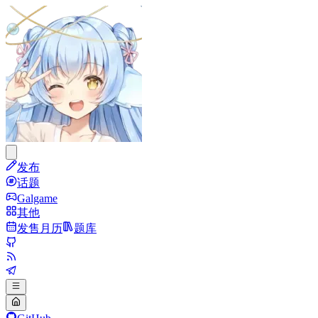
发布
话题
Galgame
其他
发售月历
题库