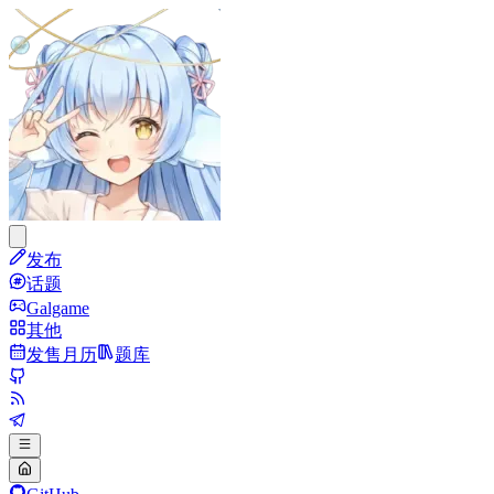
发布
话题
Galgame
其他
发售月历
题库