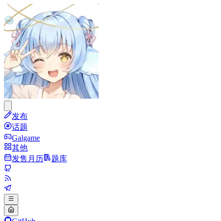
发布
话题
Galgame
其他
发售月历
题库