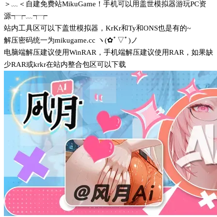
＞﹏＜自建免费站MikuGame！手机可以用盖世模拟器游玩PC资
源┭┮﹏┭┮
站内工具区可以下盖世模拟器，KrKr和Ty和ONS也是有的~
解压密码统一为mikugame.cc ヽ(✿ﾟ▽ﾟ)ノ
电脑端解压建议使用WinRAR，手机端解压建议使用RAR，如果缺
少RAR或krkr在站内整合包区可以下载