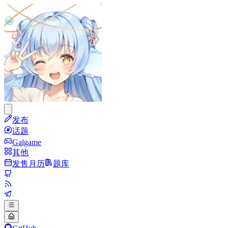
发布
话题
Galgame
其他
发售月历
题库