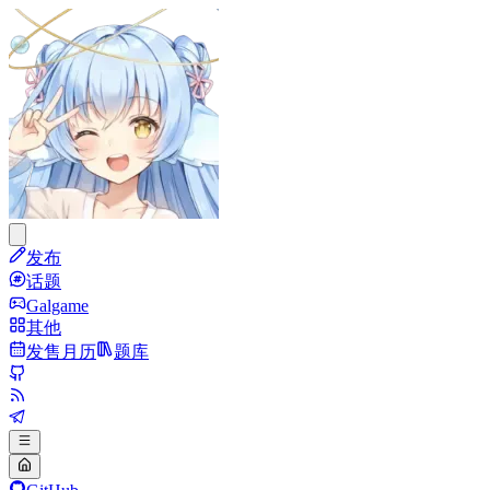
发布
话题
Galgame
其他
发售月历
题库