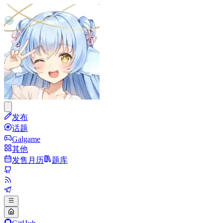
发布
话题
Galgame
其他
发售月历
题库