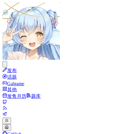
发布
话题
Galgame
其他
发售月历
题库