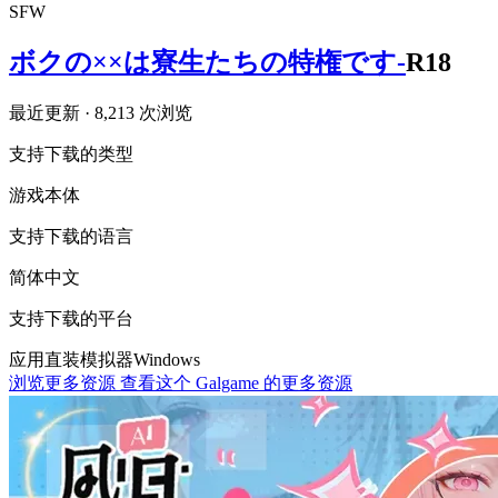
SFW
ボクの××は寮生たちの特権です-
R18
最近更新
· 8,213 次浏览
支持下载的类型
游戏本体
支持下载的语言
简体中文
支持下载的平台
应用直装
模拟器
Windows
浏览更多资源
查看这个 Galgame 的更多资源