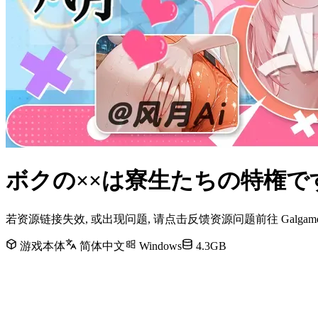
ボクの××は寮生たちの特権です-
若资源链接失效, 或出现问题, 请点击反馈资源问题前往 Galg
游戏本体
简体中文
Windows
4.3GB