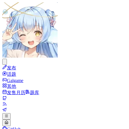
发布
话题
Galgame
其他
发售月历
题库