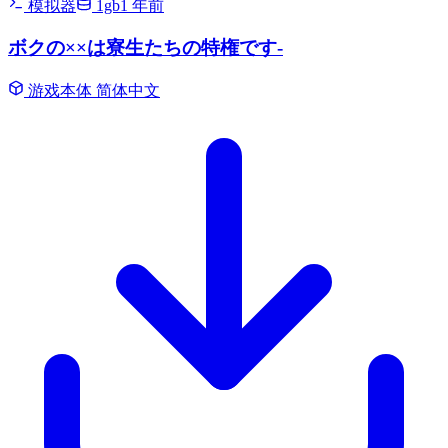
模拟器
1gb
1 年前
ボクの××は寮生たちの特権です-
游戏本体
简体中文