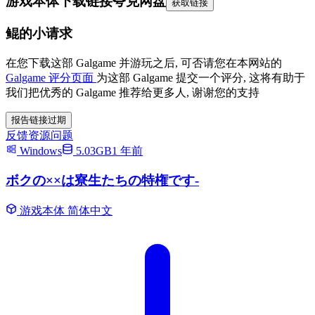
游戏本体下载链接
夸克网盘
获取链接
鲲的小请求
在您下载这部 Galgame 并游玩之后, 可否请您在本网站的
Galgame 评分页面
为这部 Galgame 提交一个评分, 这将有助于
我们把优秀的 Galgame 推荐给更多人, 谢谢您的支持
报告链接过期
反馈资源问题
Windows
5.03GB
1 年前
ボクの××は寮生たちの特権です-
游戏本体
简体中文