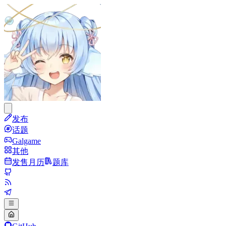
发布
话题
Galgame
其他
发售月历
题库