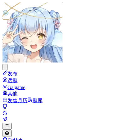
发布
话题
Galgame
其他
发售月历
题库