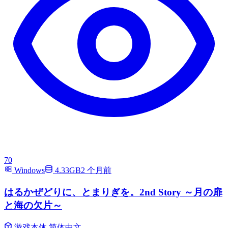
70
Windows
4.33GB
2 个月前
はるかぜどりに、とまりぎを。2nd Story ～月の扉
と海の欠片～
游戏本体
简体中文