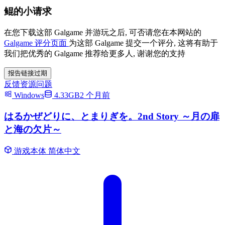
鲲的小请求
在您下载这部 Galgame 并游玩之后, 可否请您在本网站的
Galgame 评分页面
为这部 Galgame 提交一个评分, 这将有助于
我们把优秀的 Galgame 推荐给更多人, 谢谢您的支持
报告链接过期
反馈资源问题
Windows
4.33GB
2 个月前
はるかぜどりに、とまりぎを。2nd Story ～月の扉
と海の欠片～
游戏本体
简体中文