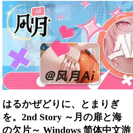
はるかぜどりに、とまりぎ
を。2nd Story ～月の扉と海
の欠片～ Windows 简体中文游