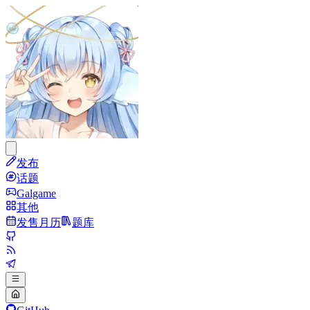
发布
话题
Galgame
其他
发售月历
题库