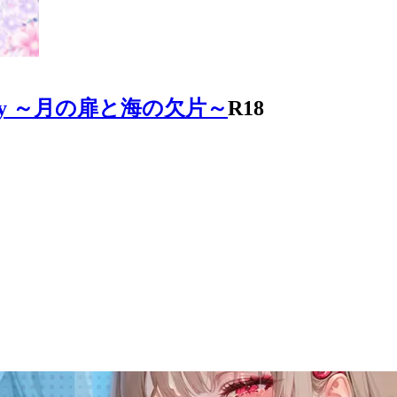
ry ～月の扉と海の欠片～
R18