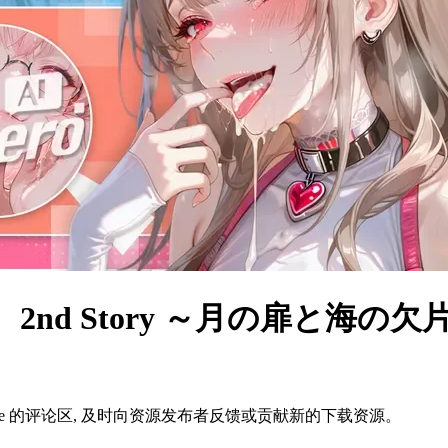
d Story ～月の扉と海の欠片～
ame 的评论区, 及时向资源发布者反馈或贡献新的下载资源。