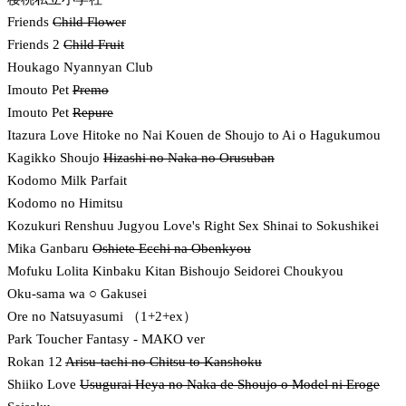
Friends
Child Flower
Friends 2
Child Fruit
Houkago Nyannyan Club
Imouto Pet
Premo
Imouto Pet
Repure
Itazura Love Hitoke no Nai Kouen de Shoujo to Ai o Hagukumou
Kagikko Shoujo
Hizashi no Naka no Orusuban
Kodomo Milk Parfait
Kodomo no Himitsu
Kozukuri Renshuu Jugyou Love's Right Sex Shinai to Sokushikei
Mika Ganbaru
Oshiete Ecchi na Obenkyou
Mofuku Lolita Kinbaku Kitan Bishoujo Seidorei Choukyou
Oku-sama wa ○ Gakusei
Ore no Natsuyasumi （1+2+ex）
Park Toucher Fantasy - MAKO ver
Rokan 12
Arisu-tachi no Chitsu to Kanshoku
Shiiko Love
Usugurai Heya no Naka de Shoujo o Model ni Eroge