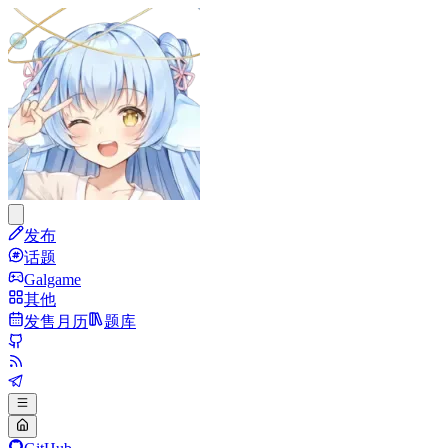
发布
话题
Galgame
其他
发售月历
题库