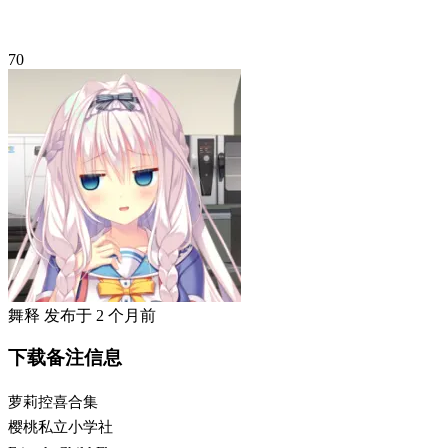
70
舞释
发布于
2 个月前
下载备注信息
萝莉控喜合集
樱桃私立小学社