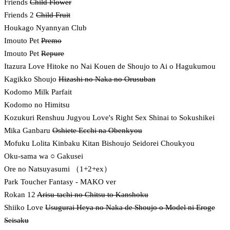
Friends
Child Flower
Friends 2
Child Fruit
Houkago Nyannyan Club
Imouto Pet
Premo
Imouto Pet
Repure
Itazura Love Hitoke no Nai Kouen de Shoujo to Ai o Hagukumou
Kagikko Shoujo
Hizashi no Naka no Orusuban
Kodomo Milk Parfait
Kodomo no Himitsu
Kozukuri Renshuu Jugyou Love's Right Sex Shinai to Sokushikei
Mika Ganbaru
Oshiete Ecchi na Obenkyou
Mofuku Lolita Kinbaku Kitan Bishoujo Seidorei Choukyou
Oku-sama wa ○ Gakusei
Ore no Natsuyasumi （1+2+ex）
Park Toucher Fantasy - MAKO ver
Rokan 12
Arisu-tachi no Chitsu to Kanshoku
Shiiko Love
Usugurai Heya no Naka de Shoujo o Model ni Eroge
Seisaku