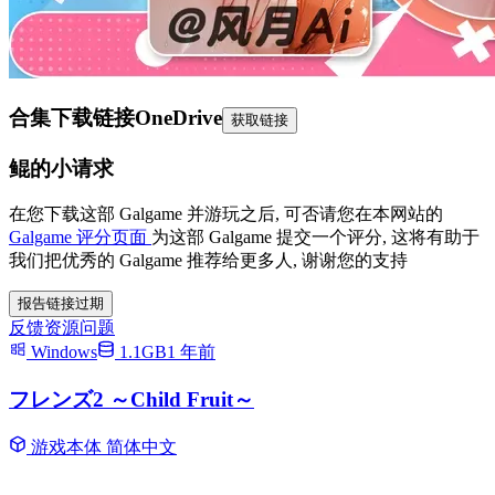
合集下载链接
OneDrive
获取链接
鲲的小请求
在您下载这部 Galgame 并游玩之后, 可否请您在本网站的
Galgame 评分页面
为这部 Galgame 提交一个评分, 这将有助于
我们把优秀的 Galgame 推荐给更多人, 谢谢您的支持
报告链接过期
反馈资源问题
Windows
1.1GB
1 年前
フレンズ2 ～Child Fruit～
游戏本体
简体中文