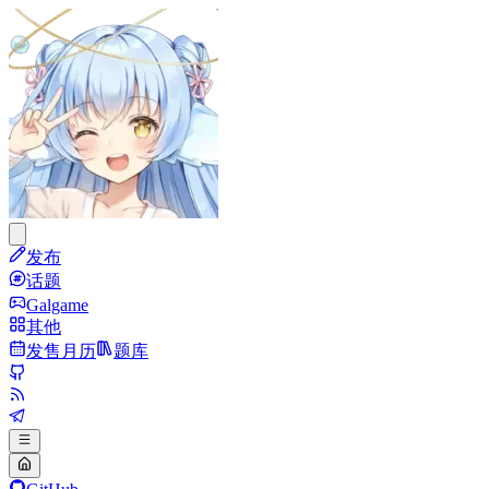
发布
话题
Galgame
其他
发售月历
题库