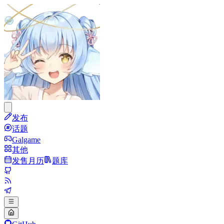
发布
话题
Galgame
其他
发售月历
题库