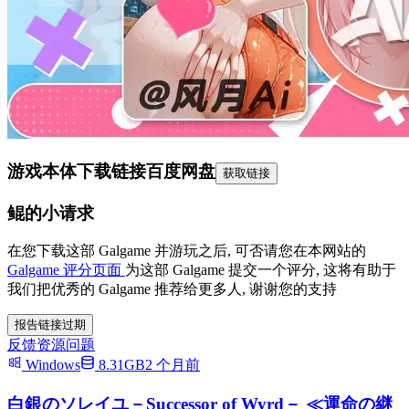
游戏本体下载链接
百度网盘
获取链接
鲲的小请求
在您下载这部 Galgame 并游玩之后, 可否请您在本网站的
Galgame 评分页面
为这部 Galgame 提交一个评分, 这将有助于
我们把优秀的 Galgame 推荐给更多人, 谢谢您的支持
报告链接过期
反馈资源问题
Windows
8.31GB
2 个月前
白銀のソレイユ－Successor of Wyrd－ ≪運命の継