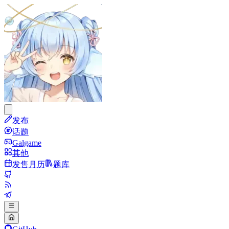
发布
话题
Galgame
其他
发售月历
题库