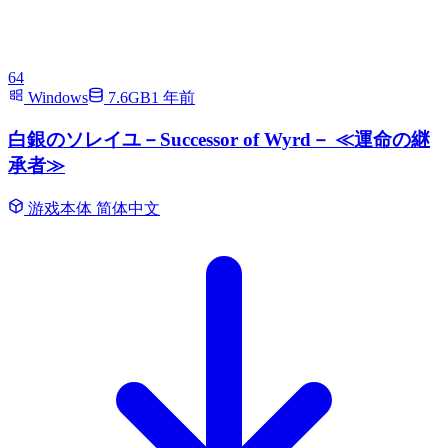
64
Windows
7.6GB
1 年前
白銀のソレイユ－Successor of Wyrd－ ≪運命の継
承者≫
游戏本体
简体中文