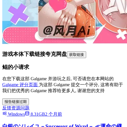
游戏本体下载链接
夸克网盘
获取链接
鲲的小请求
在您下载这部 Galgame 并游玩之后, 可否请您在本网站的
Galgame 评分页面
为这部 Galgame 提交一个评分, 这将有助于
我们把优秀的 Galgame 推荐给更多人, 谢谢您的支持
报告链接过期
反馈资源问题
Windows
8.31GB
2 个月前
白銀のソレイユ－Successor of Wyrd－ ≪運命の継