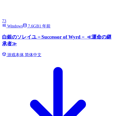
73
Windows
7.6GB
1 年前
白銀のソレイユ－Successor of Wyrd－ ≪運命の継
承者≫
游戏本体
简体中文