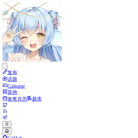
发布
话题
Galgame
其他
发售月历
题库