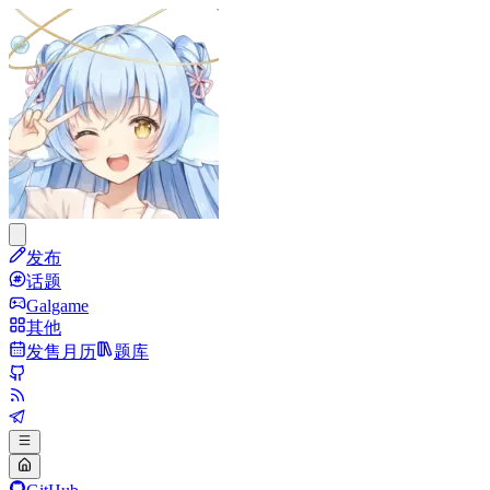
发布
话题
Galgame
其他
发售月历
题库