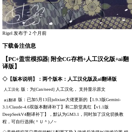
Rigel
发布于
2 个月前
下载备注信息
【PC+盖世模拟器| 附全CG存档+人工汉化版+ai翻
译版】
◇【版本说明】：两个版本：人工汉化版及ai翻译版
版：为[Can/need] 人工汉化， 支持显示原文
人工汉化
版：已加5月13日julixian大佬更新的【1.9.3版Gemini-
ai翻译
3.1/Claude-4.6双版本翻译补丁】和二阶堂真红【v1.1版
DeepSeekV4翻译补丁】，默认为GM3.1，同时加了汉化切换教
程，可自行选择(＾Ｕ＾)ノ~