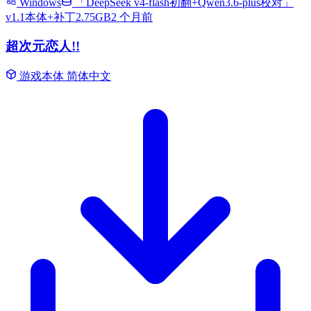
Windows
「DeepSeek v4-flash初翻+Qwen3.6-plus校对」
v1.1本体+补丁2.75GB
2 个月前
超次元恋人!!
游戏本体
简体中文