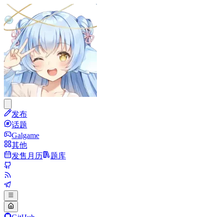
发布
话题
Galgame
其他
发售月历
题库