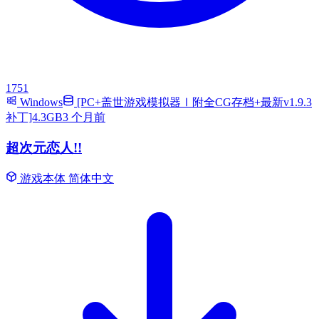
1751
Windows
[PC+盖世游戏模拟器Ⅰ附全CG存档+最新v1.9.3
补丁]4.3GB
3 个月前
超次元恋人!!
游戏本体
简体中文