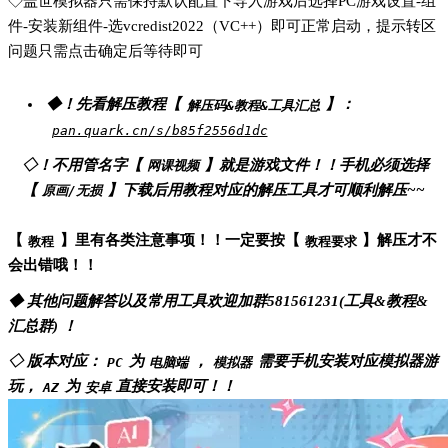
◇盖世模拟器只需保持默认配置下导入游戏后选择PC游戏设置-组
件-安装新组件-选vcredist2022（VC++）即可正常启动，提示转区
问题只需点击确定后等待即可
◆！先看解压教程【
】：
解压码&教程&工具汇总
pan.quark.cn/s/b85f2556d1dc
◇！不用管名字【
】就是游戏文件！！手机必须选择
网课视频
【
】下载后用教程对应的解压工具才可顺利解压~~
原画/无损
【
】里有各类注意事项！！一定要按【
】解压才不
教程
教程要求
会出错哦！！
◆ 其他问题解答以及常用工具欢迎加群581561231(工具&教程&
汇总群) ！
◇ 版本对应：
为
，
需要手机安装对应模拟器游
PC
电脑端
模拟器
玩，
为
直接安装即可！！
AZ
安卓