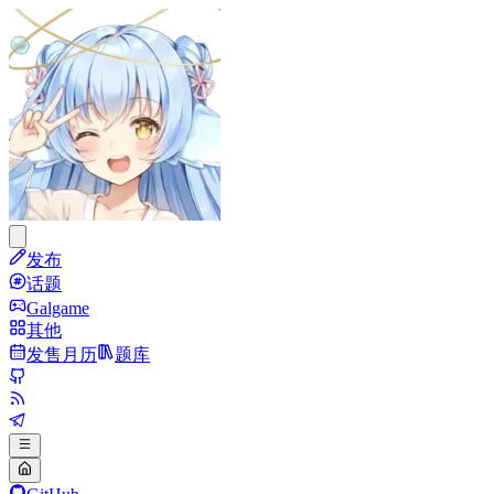
发布
话题
Galgame
其他
发售月历
题库