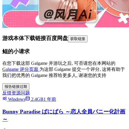
游戏本体下载链接
百度网盘
获取链接
鲲的小请求
在您下载这部 Galgame 并游玩之后, 可否请您在本网站的
Galgame 评分页面
为这部 Galgame 提交一个评分, 这将有助于
我们把优秀的 Galgame 推荐给更多人, 谢谢您的支持
报告链接过期
反馈资源问题
Windows
2.4GB
1 年前
Bunny Paradise ばにぱら ～恋人全員バニー化計画
～