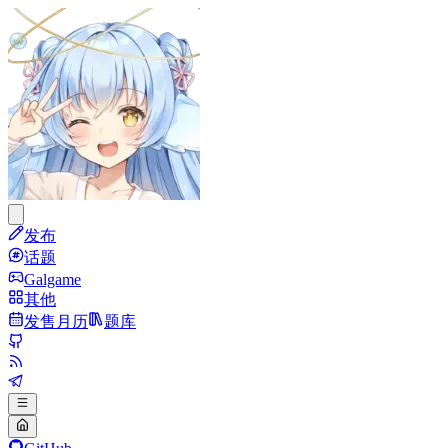
发布
话题
Galgame
其他
发售月历
题库