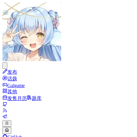
发布
话题
Galgame
其他
发售月历
题库