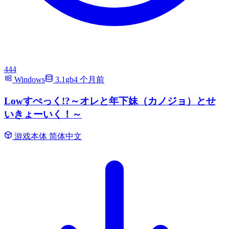
444
Windows
3.1gb
4 个月前
Lowすぺっく!?～オレと年下妹（カノジョ）とせ
いきょーいく！～
游戏本体
简体中文