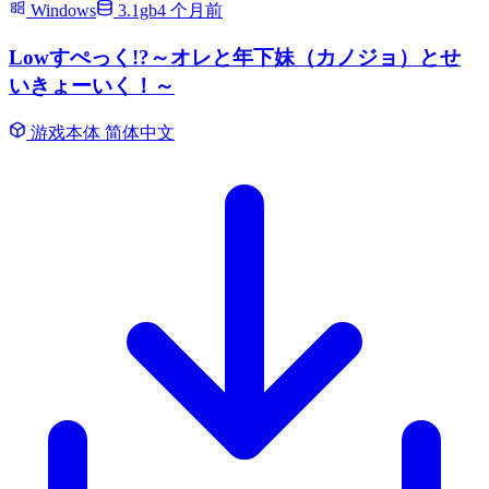
Windows
3.1gb
4 个月前
Lowすぺっく!?～オレと年下妹（カノジョ）とせ
いきょーいく！～
游戏本体
简体中文