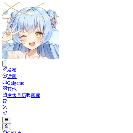
发布
话题
Galgame
其他
发售月历
题库