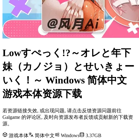
Lowすぺっく!?～オレと年下
妹（カノジョ）とせいきょー
いく！～ Windows 简体中文
游戏本体资源下载
若资源链接失效, 或出现问题, 请点击反馈资源问题前往
Galgame 的评论区, 及时向资源发布者反馈或贡献新的下载资
源。
游戏本体
简体中文
Windows
3.37GB