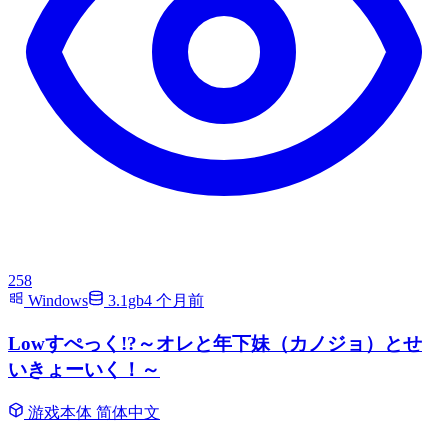
258
Windows
3.1gb
4 个月前
Lowすぺっく!?～オレと年下妹（カノジョ）とせ
いきょーいく！～
游戏本体
简体中文