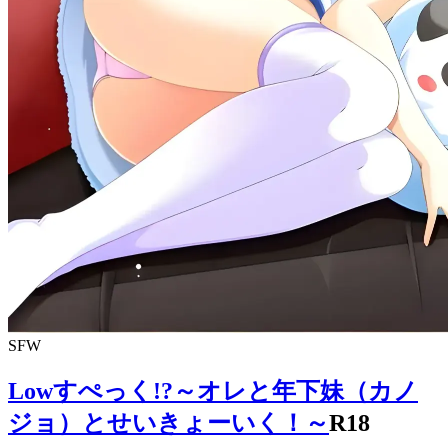
SFW
Lowすぺっく!?～オレと年下妹（カノ
ジョ）とせいきょーいく！～
R18