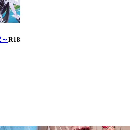
嫁～
R18