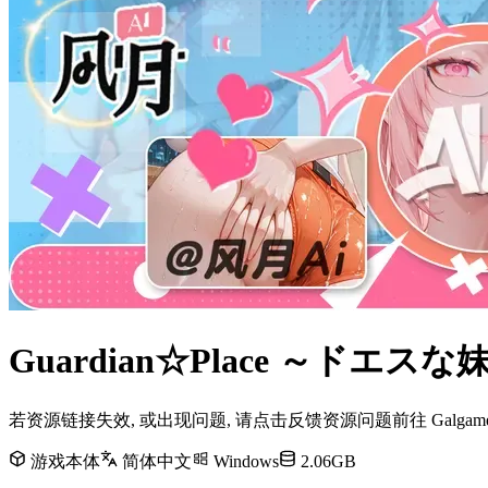
Guardian☆Place ～ドエ
若资源链接失效, 或出现问题, 请点击反馈资源问题前往 Galg
游戏本体
简体中文
Windows
2.06GB