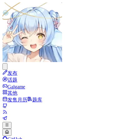
发布
话题
Galgame
其他
发售月历
题库