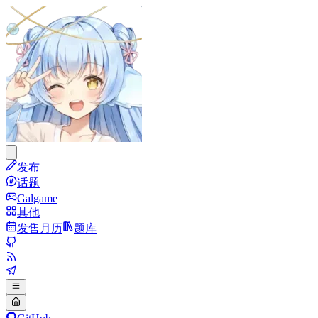
发布
话题
Galgame
其他
发售月历
题库