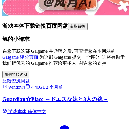
游戏本体下载链接
百度网盘
获取链接
鲲的小请求
在您下载这部 Galgame 并游玩之后, 可否请您在本网站的
Galgame 评分页面
为这部 Galgame 提交一个评分, 这将有助于
我们把优秀的 Galgame 推荐给更多人, 谢谢您的支持
报告链接过期
反馈资源问题
Windows
4.46GB
2 个月前
Guardian☆Place ～ドエスな妹と3人の嫁～
游戏本体
简体中文