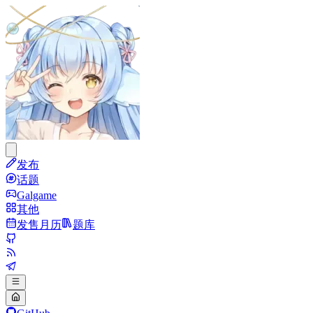
发布
话题
Galgame
其他
发售月历
题库