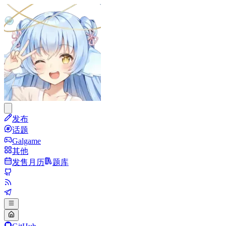
发布
话题
Galgame
其他
发售月历
题库