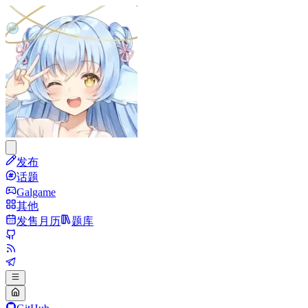
发布
话题
Galgame
其他
发售月历
题库