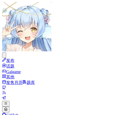
发布
话题
Galgame
其他
发售月历
题库