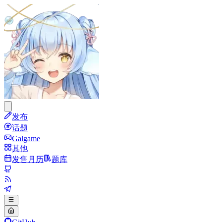
发布
话题
Galgame
其他
发售月历
题库