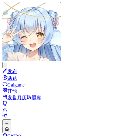
发布
话题
Galgame
其他
发售月历
题库