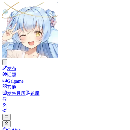
发布
话题
Galgame
其他
发售月历
题库