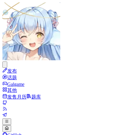
发布
话题
Galgame
其他
发售月历
题库