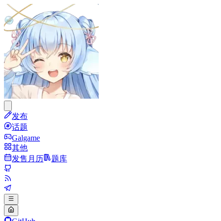
发布
话题
Galgame
其他
发售月历
题库