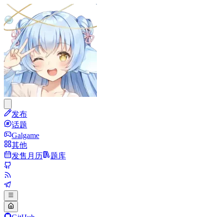
发布
话题
Galgame
其他
发售月历
题库