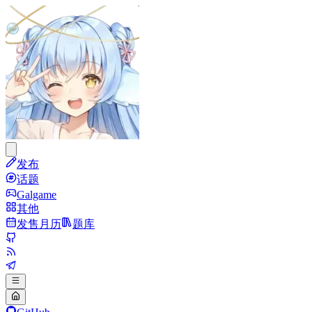
发布
话题
Galgame
其他
发售月历
题库