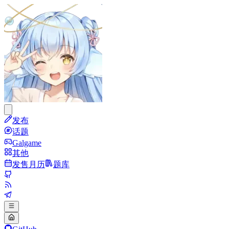
发布
话题
Galgame
其他
发售月历
题库