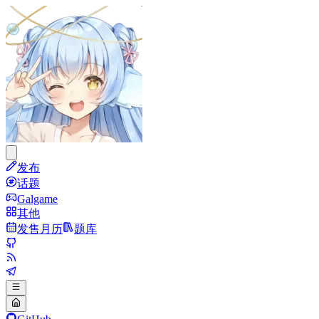
发布
话题
Galgame
其他
发售月历
题库