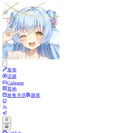
发布
话题
Galgame
其他
发售月历
题库