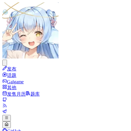
发布
话题
Galgame
其他
发售月历
题库